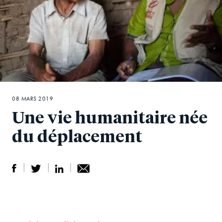
08 MARS 2019
Une vie humanitaire née
du déplacement
S
S
S
Sh
h
h
h
ar
a
ar
a
e