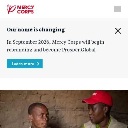
Skip
to
main
Mercy
content
Our name is changing
Corps
C
In September 2026, Mercy Corps will begin
l
o
rebranding and become Prosper Global.
s
e
Learn more