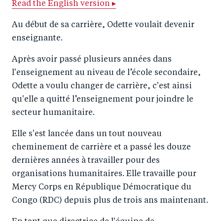
Read the English version ▸
r
e
r
by
e
o
e
e
Au début de sa carrière, Odette voulait devenir
o
n
o
m
enseignante.
n
T
n
ail
Après avoir passé plusieurs années dans
F
wi
Li
l'enseignement au niveau de l’école secondaire,
a
tt
n
Odette a voulu changer de carrière, c'est ainsi
c
er
k
qu'elle a quitté l’enseignement pour joindre le
e
e
secteur humanitaire.
b
d
Elle s'est lancée dans un tout nouveau
o
I
cheminement de carrière et a passé les douze
o
n
dernières années à travailler pour des
k
organisations humanitaires. Elle travaille pour
Mercy Corps en République Démocratique du
Congo (RDC) depuis plus de trois ans maintenant.