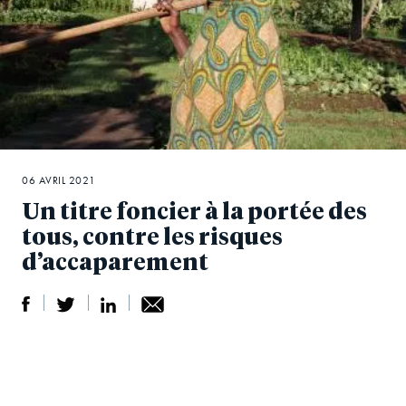
06 AVRIL 2021
Un titre foncier à la portée des
tous, contre les risques
d’accaparement
S
S
S
Sh
h
h
h
ar
a
ar
a
e