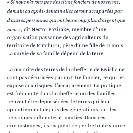
« Si nous n’avons pas des titres fonciers de nos terres,
r
e
r
by
demain ou après-demain elles seront accaparées par
e
o
e
e
d’autres personnes qui ont beaucoup plus d’argent que
o
n
o
m
nous »
n
T
n
ail
, dit Nestor Bazirake, membre d’une
organisation paysanne des agriculteurs du
F
wi
Li
territoire de Rutshuru, père d’une fille de 11 mois.
a
tt
n
La survie de sa famille dépend de la terre.
c
er
k
e
e
La majorité des terres de la chefferie de Bwisha ne
b
d
sont pas sécurisées par un titre foncier, ce qui les
o
I
expose aux risques d’accaparement. La pratique
o
n
est fréquente dans la chefferie où des familles
k
peuvent être dépossédées de terres qui leur
appartiennent depuis des générations par des
personnes influentes et nanties. Dans ces
circonstances, ils risquent de perdre toute source