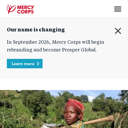
Skip
to
main
Mercy
content
Our name is changing
Corps
C
In September 2026, Mercy Corps will begin
l
o
rebranding and become Prosper Global.
s
e
Learn more