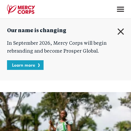
Skip
to
main
Mercy
content
Our name is changing
Corps
C
In September 2026, Mercy Corps will begin
l
o
rebranding and become Prosper Global.
s
e
Learn more