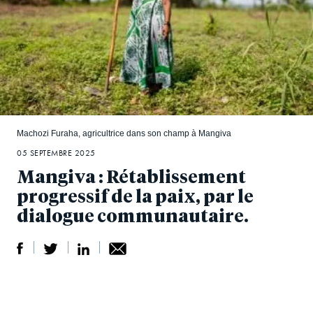
Machozi Furaha, agricultrice dans son champ à Mangiva
05 SEPTEMBRE 2025
Mangiva : Rétablissement
progressif de la paix, par le
dialogue communautaire.
S
S
S
Sh
h
h
h
ar