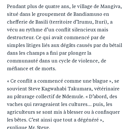
a
ar
a
e
Pendant plus de quatre ans, le village de Mangiva,
r
e
r
by
situé dans le groupement de Bandiamuso en
e
o
e
e
chefferie de Basili (territoire d’Irumu, Ituri), a
o
n
o
m
vécu au rythme d’un conflit silencieux mais
n
T
n
ail
destructeur. Ce qui avait commencé par de
F
wi
Li
simples litiges liés aux dégâts causés par du bétail
a
tt
n
dans les champs a fini par plonger la
c
er
k
communauté dans un cycle de violence, de
e
méfiance et de morts.
e
b
d
« Ce conflit a commencé comme une blague », se
o
I
souvient Steve Kagwahabi Takumara, vétérinaire
o
n
au pâturage collectif de Ndemule. « D’abord, des
k
vaches qui ravageaient les cultures… puis, les
agriculteurs se sont mis à blesser ou à confisquer
les bêtes. C’est ainsi que tout a dégénéré »,
explique Mr. Steve.