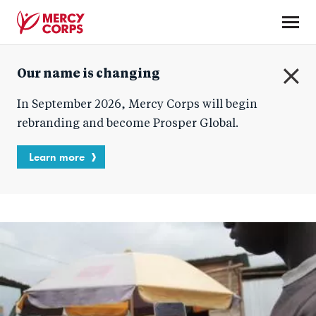
Skip
to
main
Mercy
content
Our name is changing
Corps
C
In September 2026, Mercy Corps will begin
l
o
rebranding and become Prosper Global.
s
e
Learn more