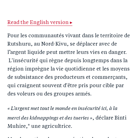
h
h
h
ar
a
ar
a
e
Read the English version ▸
r
e
r
by
e
o
e
e
Pour les communautés vivant dans le territoire de
o
n
o
m
Rutshuru, au Nord-Kivu, se déplacer avec de
n
T
n
ail
l’argent liquide peut mettre leurs vies en danger.
L'insécurité qui règne depuis longtemps dans la
F
wi
Li
région imprègne la vie quotidienne et les moyens
a
tt
n
de subsistance des producteurs et commerçants,
c
er
k
qui craignent souvent d'être pris pour cible par
e
e
des voleurs ou des groupes armés.
b
d
« L’argent met tout le monde en insécurité ici, à la
o
I
merci des kidnappings et des tueries »
o
n
, déclare Binti
k
Muhire,* une agricultrice.