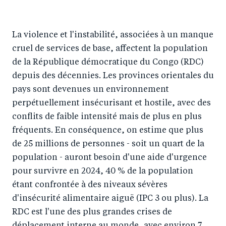
e
o
e
e
o
n
o
m
La violence et l'instabilité, associées à un manque
n
T
n
ail
cruel de services de base, affectent la population
F
wi
Li
de la République démocratique du Congo (RDC)
a
tt
n
depuis des décennies. Les provinces orientales du
c
er
k
pays sont devenues un environnement
e
e
perpétuellement insécurisant et hostile, avec des
b
d
conflits de faible intensité mais de plus en plus
o
I
fréquents. En conséquence, on estime que plus
o
n
de 25 millions de personnes - soit un quart de la
k
population - auront besoin d'une aide d'urgence
pour survivre en 2024, 40 % de la population
étant confrontée à des niveaux sévères
d'insécurité alimentaire aiguë (IPC 3 ou plus). La
RDC est l'une des plus grandes crises de