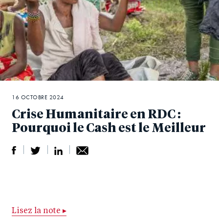
16 OCTOBRE 2024
Crise Humanitaire en RDC :
Pourquoi le Cash est le Meilleur
S
S
S
Sh
h
h
h
ar
a
ar
a
e
r
e
r
by
Lisez la note ▸