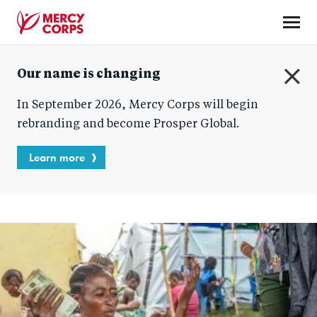
Skip
to
main
Mercy
content
Our name is changing
Corps
C
In September 2026, Mercy Corps will begin
l
o
rebranding and become Prosper Global.
s
e
Learn more