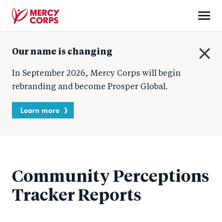
Skip
to
main
Mercy
content
Our name is changing
Corps
C
In September 2026, Mercy Corps will begin
l
o
rebranding and become Prosper Global.
s
e
Learn more
Community Perceptions
Tracker Reports