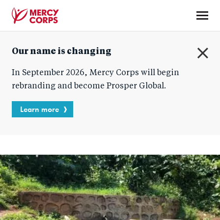
Skip
to
main
Mercy
content
Our name is changing
Corps
C
In September 2026, Mercy Corps will begin
l
o
rebranding and become Prosper Global.
s
e
Learn more