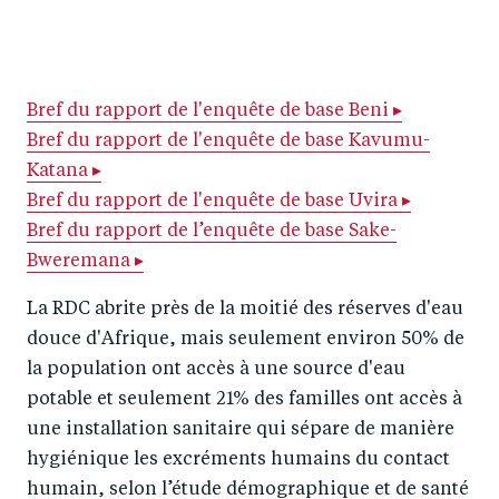
S
S
S
Sh
h
h
h
ar
a
ar
a
e
r
e
r
by
Bref du rapport de l'enquête de base Beni ▸
Bref du rapport de l'enquête de base Kavumu-
e
o
e
e
Katana ▸
o
n
o
m
Bref du rapport de l'enquête de base Uvira ▸
n
T
n
ail
Bref du rapport de l’enquête de base Sake-
F
wi
Li
Bweremana ▸
a
tt
n
c
La RDC abrite près de la moitié des réserves d'eau
er
k
douce d'Afrique, mais seulement environ 50% de
e
e
la population ont accès à une source d'eau
b
d
potable et seulement 21% des familles ont accès à
o
I
une installation sanitaire qui sépare de manière
o
n
hygiénique les excréments humains du contact
k
humain, selon l’étude démographique et de santé