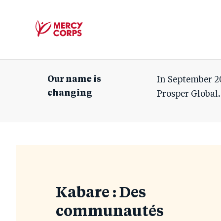
Mercy
Corps
Our name is
In September 2
changing
Prosper Global.
Blog
Kabare : Des
communautés