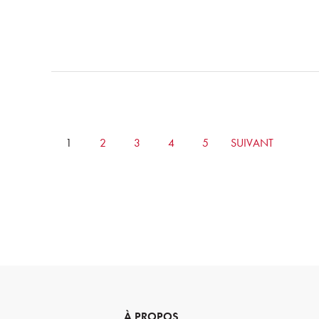
CURRENTLY
1
PAGE
2
PAGE
3
PAGE
4
PAGE
5
GO
SUIVANT
ON
TO
PAGE
NEXT
PAGE
À PROPOS