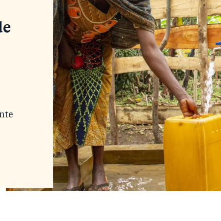
de
nte