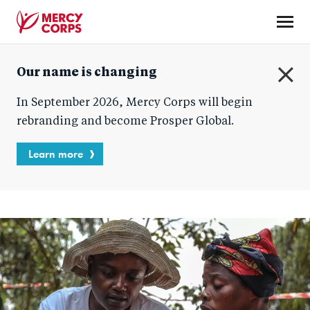
Skip
to
main
Mercy
content
Our name is changing
Corps
C
In September 2026, Mercy Corps will begin
l
o
rebranding and become Prosper Global.
s
e
Learn more
Accueil