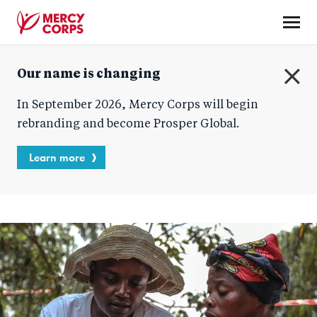
Skip
to
main
Mercy
content
Our name is changing
Corps
C
In September 2026, Mercy Corps will begin
l
o
rebranding and become Prosper Global.
s
e
Learn more
Accueil